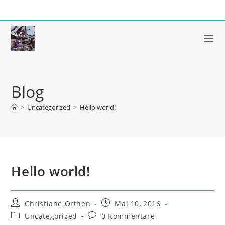
Zum
Inhalt
springen
Blog
>
Uncategorized
>
Hello world!
Hello world!
Beitrags-
Beitrag
Christiane Orthen
Mai 10, 2016
Autor:
veröffentlicht:
Beitrags-
Beitrags-
Uncategorized
0 Kommentare
Kategorie:
Kommentare: