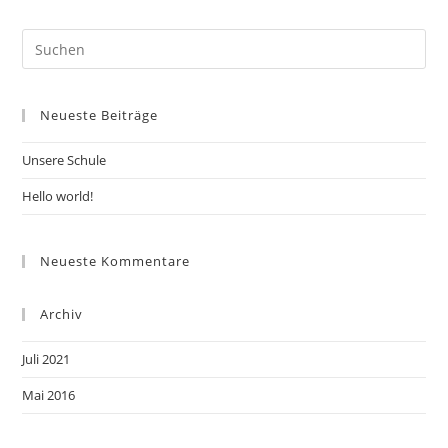
Pre
Es
to
Neueste Beiträge
clo
the
Unsere Schule
sea
pan
Hello world!
Neueste Kommentare
Archiv
Juli 2021
Mai 2016