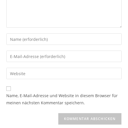
Gib
deinen
Namen
Gib
oder
deine
Benutzernamen
E-
Gib
zum
Mail-
deine
Kommentieren
Adresse
Website-
ein
zum
URL
Name, E-Mail-Adresse und Website in diesem Browser für
Kommentieren
ein
meinen nächsten Kommentar speichern.
ein
(optional)